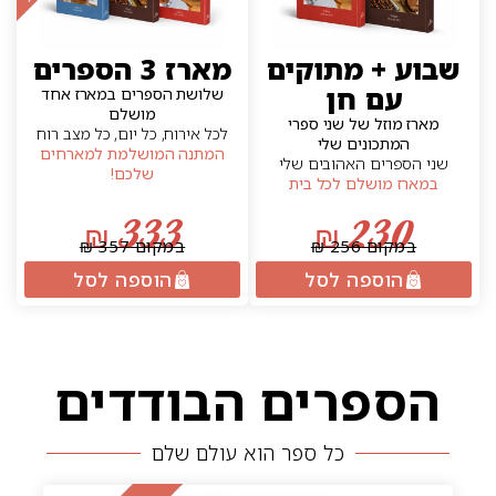
שבוע + מתוקים
מארז 3 הספרים
עם חן
שלושת הספרים במארז אחד
מושלם
מארז מוזל של שני ספרי
לכל אירוח, כל יום, כל מצב רוח
המתכונים שלי
המתנה המושלמת למארחים
שני הספרים האהובים שלי
שלכם!
במארז מושלם לכל בית
333
230
₪
₪
במקום 256 ₪
במקום 357 ₪
הוספה לסל
הוספה לסל
הספרים הבודדים
כל ספר הוא עולם שלם